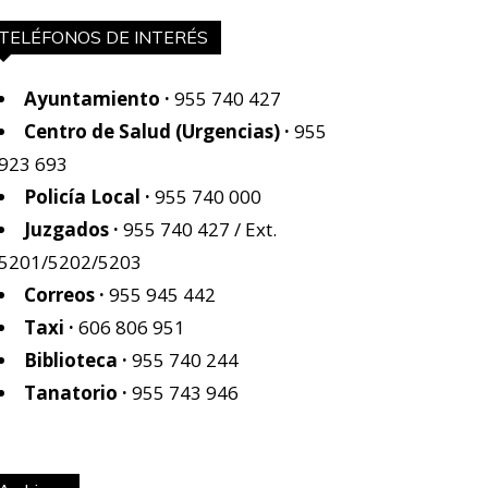
TELÉFONOS DE INTERÉS
Ayuntamiento ·
955 740 427
Centro de Salud (Urgencias) ·
955
923 693
Policía Local ·
955 740 000
Juzgados ·
955 740 427
/ Ext.
5201/5202/5203
Correos ·
955 945 442
Taxi ·
606 806 951
Biblioteca ·
955 740 244
Tanatorio ·
955 743 946