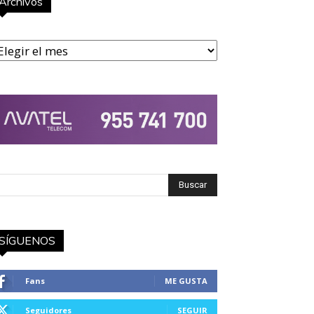
Archivos
rchivos
SÍGUENOS
Fans
ME GUSTA
Seguidores
SEGUIR