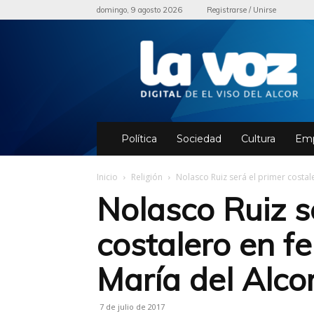
domingo, 9 agosto 2026
Registrarse / Unirse
El
periódico
de
El
Viso
del
Alcor
Política
Sociedad
Cultura
Emp
Inicio
Religión
Nolasco Ruiz será el primer costaler
Nolasco Ruiz s
costalero en fe
María del Alco
7 de julio de 2017