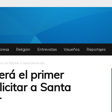
resa
Religión
Entrevistas
Visueños
Reportajes
o en felicitar a Santa María del...
erá el primer
licitar a Santa
r