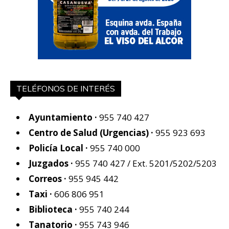
TELÉFONOS DE INTERÉS
Ayuntamiento ·
955 740 427
Centro de Salud (Urgencias) ·
955 923 693
Policía Local ·
955 740 000
Juzgados ·
955 740 427
/ Ext. 5201/5202/5203
Correos ·
955 945 442
Taxi ·
606 806 951
Biblioteca ·
955 740 244
Tanatorio ·
955 743 946